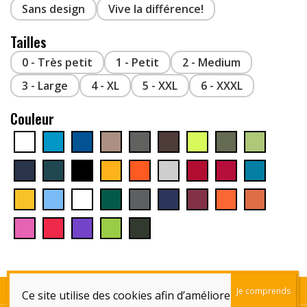
Sans design
Vive la différence!
Tailles
0 - Très petit
1 - Petit
2 - Medium
3 - Large
4 - XL
5 - XXL
6 - XXXL
Couleur
Qui sommes-nous!
Contactez-Nous!
Remboursements et Retours
Livraison
Ce site utilise des cookies afin d’améliorer