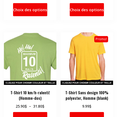
de
de
Ce
Ce
prix :
prix :
Choix des options
Choix des options
produit
produi
25.90$
25.90$
a
a
à
à
31.80$
31.80$
plusieurs
plusie
variations.
variati
Les
Les
Promo!
options
option
peuvent
peuve
être
être
choisies
choisi
sur
sur
la
la
page
page
du
du
produit
produi
T-Shirt 10 km/h-ralenti!
T-Shirt Sans design 100%
(Homme-dos)
polyester, Homme (blank)
Plage
$
$
$
25.90
–
31.80
9.99
de
Ce
Ce
prix :