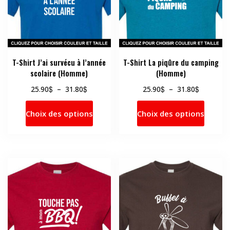
T-Shirt J’ai survécu à l’année
T-Shirt La piqûre du camping
scolaire (Homme)
(Homme)
Plage
Plage
$
$
$
$
25.90
–
31.80
25.90
–
31.80
de
de
Ce
Ce
prix :
prix :
Choix des options
Choix des options
produit
produi
25.90$
25.90$
a
a
à
à
31.80$
31.80$
plusieurs
plusie
variations.
variati
Les
Les
options
option
peuvent
peuve
être
être
choisies
choisi
sur
sur