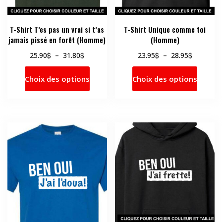
page
page
du
du
produit
produi
T-Shirt T’es pas un vrai si t’as
T-Shirt Unique comme toi
jamais pissé en forêt (Homme)
(Homme)
Plage
Plage
$
$
$
$
25.90
–
31.80
23.95
–
28.95
de
de
Ce
Ce
prix :
prix :
Choix des options
Choix des options
produit
produi
25.90$
23.95$
a
a
à
à
31.80$
28.95$
plusieurs
plusie
variations.
variati
Les
Les
options
option
peuvent
peuve
être
être
choisies
choisi
sur
sur
la
la
page
page