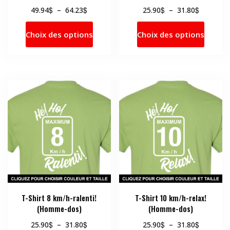
Plage
Plage
$
$
$
$
49.94
–
64.23
25.90
–
31.80
de
de
Ce
Ce
prix :
prix :
Choix des options
Choix des options
produit
produi
49.94$
25.90$
a
a
à
à
64.23$
31.80$
plusieurs
plusie
variations.
variati
Les
Les
options
option
peuvent
peuve
être
être
choisies
choisi
sur
sur
la
la
page
page
du
du
produit
produi
T-Shirt 8 km/h-ralenti!
T-Shirt 10 km/h-relax!
(Homme-dos)
(Homme-dos)
Plage
Plage
$
$
$
$
25.90
–
31.80
25.90
–
31.80