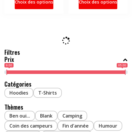
Choix des options
Choix des options
produit
produi
25.90$
a
a
à
31.80$
plusieurs
plusie
variations.
variati
Les
Les
options
option
peuvent
peuve
Filtres
être
être
Prix
choisies
choisi
9.00
65.00
sur
sur
la
la
page
page
Catégories
du
du
Hoodies
T-Shirts
produit
produi
Thèmes
Ben oui...
Blank
Camping
Coin des campeurs
Fin d'année
Humour