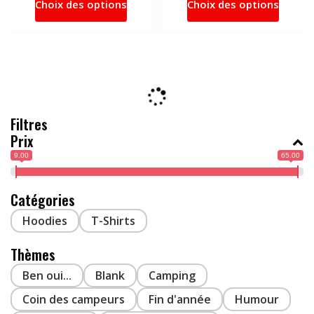
Choix des options
Choix des options
produit
produi
25.90$
a
a
à
31.80$
plusieurs
plusie
variations.
variati
Les
Les
options
option
peuvent
peuve
Filtres
être
être
Prix
choisies
choisi
9.00
65.00
sur
sur
la
la
page
page
Catégories
du
du
Hoodies
T-Shirts
produit
produi
Thèmes
Ben oui...
Blank
Camping
Coin des campeurs
Fin d'année
Humour