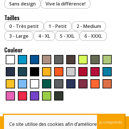
Sans design
Vive la différence!
Tailles
0 - Très petit
1 - Petit
2 - Medium
3 - Large
4 - XL
5 - XXL
6 - XXXL
Couleur
Qui sommes-nous!
Contactez-Nous!
Remboursements et Retours
Livraison
Ce site utilise des cookies afin d’améliorer