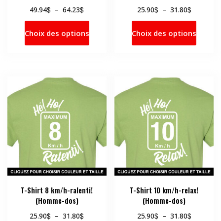
Plage
Plage
$
$
$
$
49.94
–
64.23
25.90
–
31.80
de
de
Ce
Ce
prix :
prix :
Choix des options
Choix des options
produit
produi
49.94$
25.90$
a
a
à
à
64.23$
31.80$
plusieurs
plusie
variations.
variati
Les
Les
options
option
peuvent
peuve
être
être
choisies
choisi
sur
sur
la
la
page
page
du
du
produit
produi
T-Shirt 8 km/h-ralenti!
T-Shirt 10 km/h-relax!
(Homme-dos)
(Homme-dos)
Plage
Plage
$
$
$
$
25.90
–
31.80
25.90
–
31.80