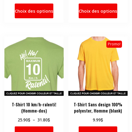
de
de
Ce
Ce
prix :
prix :
Choix des options
Choix des options
produit
produi
25.90$
25.90$
a
a
à
à
31.80$
31.80$
plusieurs
plusie
variations.
variati
Les
Les
Promo!
options
option
peuvent
peuve
être
être
choisies
choisi
sur
sur
la
la
page
page
du
du
produit
produi
T-Shirt 10 km/h-ralenti!
T-Shirt Sans design 100%
(Homme-dos)
polyester, Homme (blank)
Plage
$
$
$
25.90
–
31.80
9.99
de
Ce
Ce
prix :