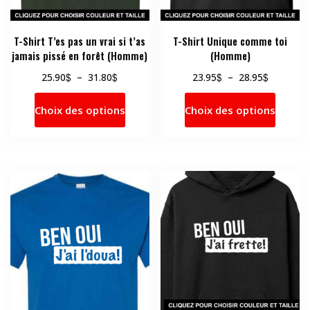
page
page
du
du
produit
produi
T-Shirt T’es pas un vrai si t’as
T-Shirt Unique comme toi
jamais pissé en forêt (Homme)
(Homme)
Plage
Plage
$
$
$
$
25.90
–
31.80
23.95
–
28.95
de
de
Ce
Ce
prix :
prix :
Choix des options
Choix des options
produit
produi
25.90$
23.95$
a
a
à
à
31.80$
28.95$
plusieurs
plusie
variations.
variati
Les
Les
options
option
peuvent
peuve
être
être
choisies
choisi
sur
sur
la
la
page
page