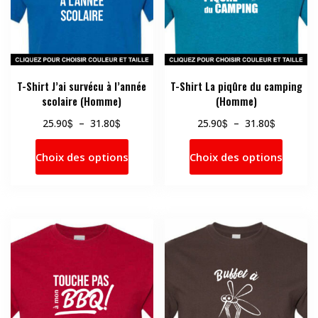
T-Shirt J’ai survécu à l’année
T-Shirt La piqûre du camping
scolaire (Homme)
(Homme)
Plage
Plage
$
$
$
$
25.90
–
31.80
25.90
–
31.80
de
de
Ce
Ce
prix :
prix :
Choix des options
Choix des options
produit
produi
25.90$
25.90$
a
a
à
à
31.80$
31.80$
plusieurs
plusie
variations.
variati
Les
Les
options
option
peuvent
peuve
être
être
choisies
choisi
sur
sur