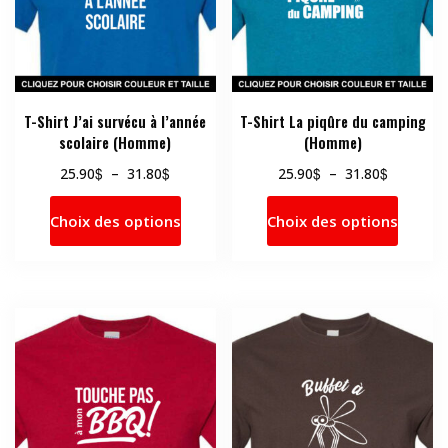
T-Shirt J’ai survécu à l’année
T-Shirt La piqûre du camping
scolaire (Homme)
(Homme)
Plage
Plage
$
$
$
$
25.90
–
31.80
25.90
–
31.80
de
de
Ce
Ce
prix :
prix :
Choix des options
Choix des options
produit
produi
25.90$
25.90$
a
a
à
à
31.80$
31.80$
plusieurs
plusie
variations.
variati
Les
Les
options
option
peuvent
peuve
être
être
choisies
choisi
sur
sur