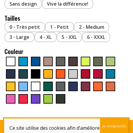
Sans design
Vive la différence!
Tailles
0 - Très petit
1 - Petit
2 - Medium
3 - Large
4 - XL
5 - XXL
6 - XXXL
Couleur
Qui sommes-nous!
Contactez-Nous!
Remboursements et Retours
Livraison
Ce site utilise des cookies afin d’améliorer