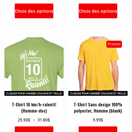
de
de
Ce
Ce
prix :
prix :
Choix des options
Choix des options
produit
produi
25.90$
25.90$
a
a
à
à
31.80$
31.80$
plusieurs
plusie
variations.
variati
Les
Les
Promo!
options
option
peuvent
peuve
être
être
choisies
choisi
sur
sur
la
la
page
page
du
du
produit
produi
T-Shirt 10 km/h-ralenti!
T-Shirt Sans design 100%
(Homme-dos)
polyester, Homme (blank)
Plage
$
$
$
25.90
–
31.80
9.99
de
Ce
Ce
prix :