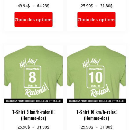
Plage
Plage
$
$
$
$
49.94
–
64.23
25.90
–
31.80
de
de
Ce
Ce
prix :
prix :
Choix des options
Choix des options
produit
produi
49.94$
25.90$
a
a
à
à
64.23$
31.80$
plusieurs
plusie
variations.
variati
Les
Les
options
option
peuvent
peuve
être
être
choisies
choisi
sur
sur
la
la
page
page
du
du
produit
produi
T-Shirt 8 km/h-ralenti!
T-Shirt 10 km/h-relax!
(Homme-dos)
(Homme-dos)
Plage
Plage
$
$
$
$
25.90
–
31.80
25.90
–
31.80