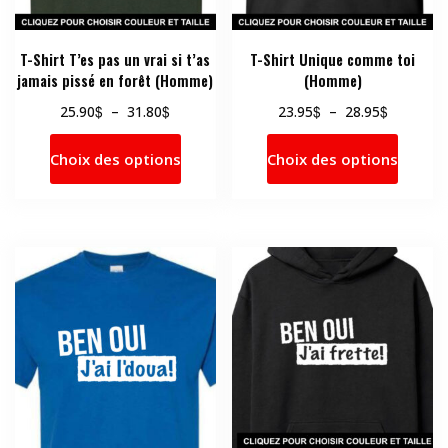
page
page
du
du
produit
produi
T-Shirt T’es pas un vrai si t’as
T-Shirt Unique comme toi
jamais pissé en forêt (Homme)
(Homme)
Plage
Plage
$
$
$
$
25.90
–
31.80
23.95
–
28.95
de
de
Ce
Ce
prix :
prix :
Choix des options
Choix des options
produit
produi
25.90$
23.95$
a
a
à
à
31.80$
28.95$
plusieurs
plusie
variations.
variati
Les
Les
options
option
peuvent
peuve
être
être
choisies
choisi
sur
sur
la
la
page
page