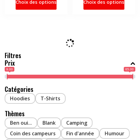
Choix des options
Choix des options
produit
produi
25.90$
a
a
à
31.80$
plusieurs
plusie
variations.
variati
Les
Les
options
option
peuvent
peuve
Filtres
être
être
Prix
choisies
choisi
9.00
65.00
sur
sur
la
la
page
page
Catégories
du
du
Hoodies
T-Shirts
produit
produi
Thèmes
Ben oui...
Blank
Camping
Coin des campeurs
Fin d'année
Humour