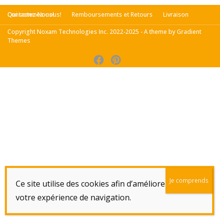
Qui sommes-nous!
Contactez-Nous!
Remboursements et Retours
Livraison
Copyright Noxam Technologies Inc. 2022-2025 - A theme by Gradient
Themes
Ce site utilise des cookies afin d’améliorer
votre expérience de navigation.