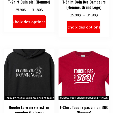
T-Shirt Ouin pis! (Homme)
T-Shirt Coin Des Campeurs
(Homme, Grand Logo)
Plage
$
$
25.90
–
31.80
de
Plage
$
$
25.90
–
31.80
Ce
prix :
de
Choix des options
Ce
produit
25.90$
prix :
Choix des options
produi
a
à
25.90$
a
31.80$
plusieurs
à
31.80$
plusie
variations.
variati
Les
Les
options
option
peuvent
peuve
être
être
choisies
choisi
sur
sur
la
la
page
page
du
du
produit
produi
Hoodie La vraie vie est en
T-Shirt Touche pas à mon BBQ
camping (Unisexe)
(Homme)