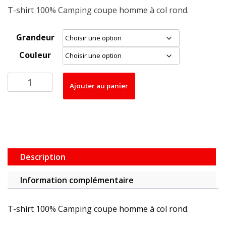
de
T-shirt 100% Camping coupe homme à col rond.
prix :
25.90$
Grandeur
à
Couleur
31.80$
quantité
Ajouter au panier
de
T-
Shirt
100%
Camping
(Homme)
Description
Information complémentaire
T-shirt 100% Camping coupe homme à col rond.