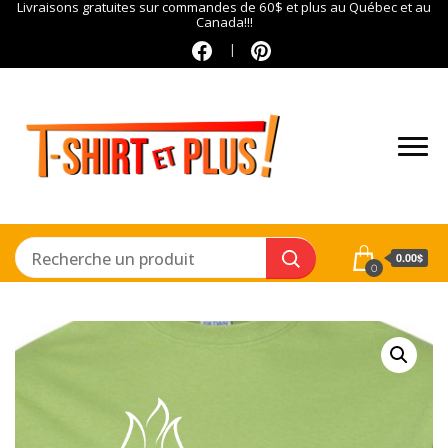
Livraisons gratuites sur commandes de 60$ et plus au Québec et au
Canada!!!
0.00$
0