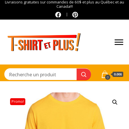
Livraisons gratuites sur commandes de 60$ et plus au Québec et au
Canada!!!
0.00$
0
Promo!