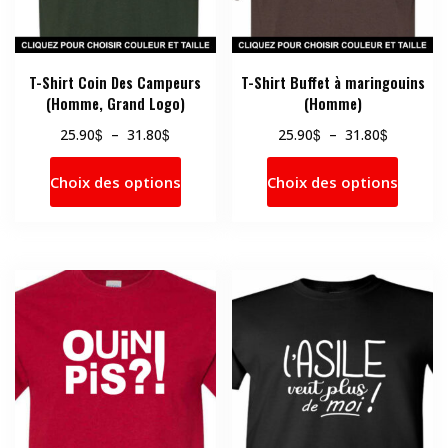
T-Shirt Coin Des Campeurs
T-Shirt Buffet à maringouins
(Homme, Grand Logo)
(Homme)
Plage
Plage
$
$
$
$
25.90
–
31.80
25.90
–
31.80
de
de
Ce
Ce
prix :
prix :
Choix des options
Choix des options
produit
produi
25.90$
25.90$
a
a
à
à
31.80$
31.80$
plusieurs
plusie
variations.
variati
Les
Les
options
option
peuvent
peuve
être
être
choisies
choisi
sur
sur
la
la