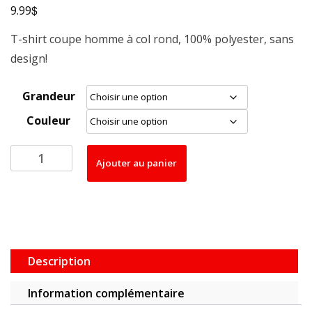
$
9.99
T-shirt coupe homme à col rond, 100% polyester, sans
design!
Grandeur
Couleur
quantité
Ajouter au panier
de
T-
Shirt
Sans
design
100%
Description
polyester,
Homme
Information complémentaire
(blank)